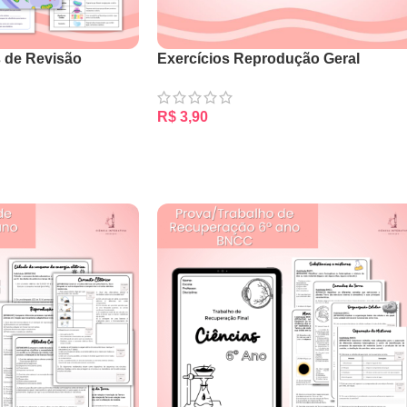
 de Revisão
Exercícios Reprodução Geral
R$
3,90
ADICIONAR AO CARRINHO
RRINHO