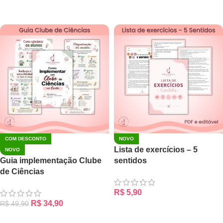
ADICIONAR AO CARRINHO
ADICIONAR AO CARRINHO
COM DESCONTO
NOVO
Lista de exercícios – 5
NOVO
Guia implementação Clube
sentidos
de Ciências
R$
5,90
R$
34,90
R$
49,90
ADICIONAR AO CARRINHO
ADICIONAR AO CARRINHO