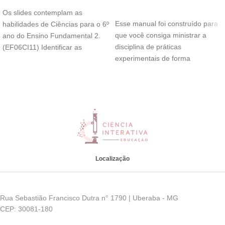
ADICIONAR AO CARRINHO
Os slides contemplam as
Esse manual foi construído para
habilidades de Ciências para o 6º
que você consiga ministrar a
ano do Ensino Fundamental 2.
disciplina de práticas
(EF06CI11) Identificar as
experimentais de forma
diferentes camadas
descomplicada, confiante e leve.
Localização
Rua Sebastião Francisco Dutra n° 1790 | Uberaba - MG
CEP: 30081-180