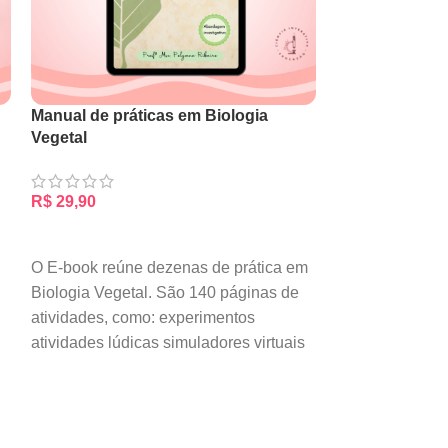
Manual de práticas em Biologia
COM DESCONTO
Vegetal
Roteiro de aul
R$
29,90
R$
5,90
R$
7,90
ADICIONAR AO CARRINHO
ADICIONAR AO
O E-book reúne dezenas de prática em
Este roteiro co
Biologia Vegetal. São 140 páginas de
para a execuçã
atividades, como: experimentos
simples e acess
atividades lúdicas simuladores virtuais
densidade.