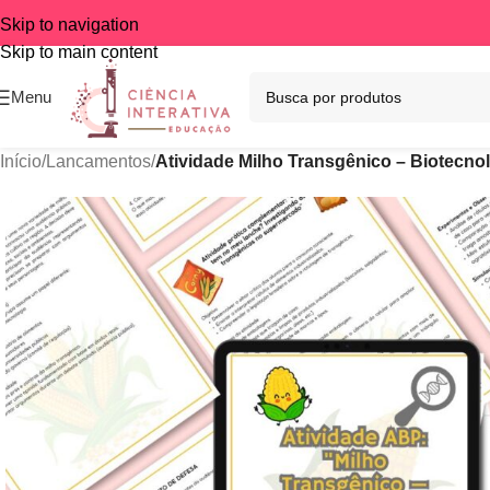
Skip to navigation
Skip to main content
Menu
Início
/
Lancamentos
/
Atividade Milho Transgênico – Biotecno