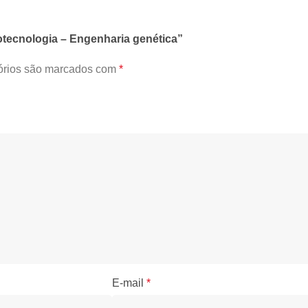
iotecnologia – Engenharia genética”
órios são marcados com
*
E-mail
*