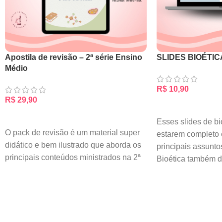
Apostila de revisão – 2ª série Ensino
SLIDES BIOÉTIC
Médio
R$
10,90
R$
29,90
ADICIONAR AO CA
ADICIONAR AO CARRINHO
Esses slides de bi
O pack de revisão é um material super
estarem completo 
didático e bem ilustrado que aborda os
principais assunto
principais conteúdos ministrados na 2ª
Bioética também 
reflexões