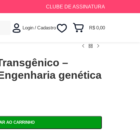
CLUBE DE ASSINATURA
Login / Cadastro
R$
0,00
Transgênico –
 Engenharia genética
NAR AO CARRINHO