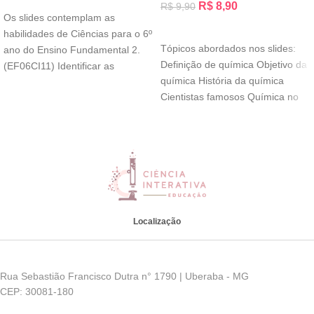
R$
8,90
R$
9,90
Os slides contemplam as
ADICIONAR AO CARRINHO
habilidades de Ciências para o 6º
Tópicos abordados nos slides:
ano do Ensino Fundamental 2.
Definição de química Objetivo da
(EF06CI11) Identificar as
química História da química
diferentes camadas
Cientistas famosos Química no
cotidiano Alquimia Tabela
Localização
Rua Sebastião Francisco Dutra n° 1790 | Uberaba - MG
CEP: 30081-180