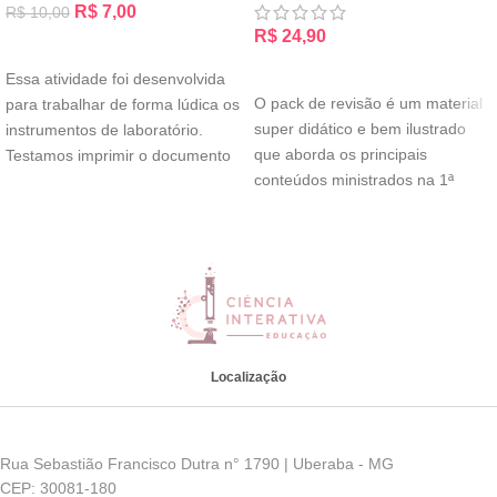
R$
7,00
R$
10,00
R$
24,90
ADICIONAR AO CARRINHO
ADICIONAR AO CARRINHO
Essa atividade foi desenvolvida
O pack de revisão é um material
para trabalhar de forma lúdica os
super didático e bem ilustrado
instrumentos de laboratório.
que aborda os principais
Testamos imprimir o documento
conteúdos ministrados na 1ª
em escala cinza
Localização
Rua Sebastião Francisco Dutra n° 1790 | Uberaba - MG
CEP: 30081-180