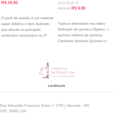
R$
29,90
R$
8,90
R$
9,90
ADICIONAR AO CARRINHO
ADICIONAR AO CARRINHO
O pack de revisão é um material
Tópicos abordados nos slides:
super didático e bem ilustrado
Definição de química Objetivo da
que aborda os principais
química História da química
conteúdos ministrados na 2ª
Cientistas famosos Química no
cotidiano Alquimia Tabela
Localização
Rua Sebastião Francisco Dutra n° 1790 | Uberaba - MG
CEP: 30081-180