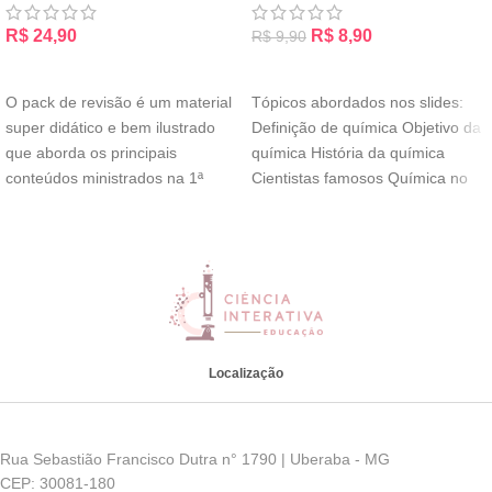
R$
24,90
R$
8,90
R$
9,90
ADICIONAR AO CARRINHO
ADICIONAR AO CARRINHO
O pack de revisão é um material
Tópicos abordados nos slides:
super didático e bem ilustrado
Definição de química Objetivo da
que aborda os principais
química História da química
conteúdos ministrados na 1ª
Cientistas famosos Química no
cotidiano Alquimia Tabela
Localização
Rua Sebastião Francisco Dutra n° 1790 | Uberaba - MG
CEP: 30081-180