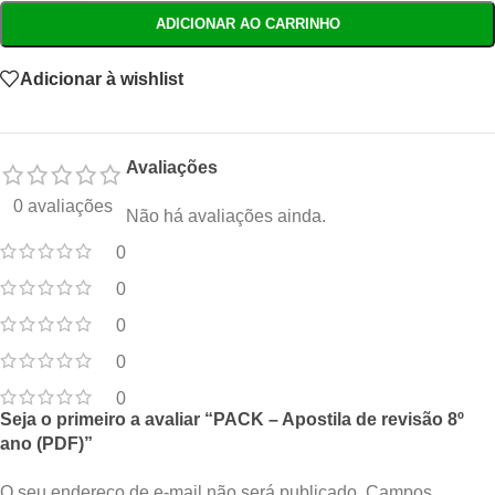
ADICIONAR AO CARRINHO
Adicionar à wishlist
Avaliações
0 avaliações
Não há avaliações ainda.
0
0
0
0
0
Seja o primeiro a avaliar “PACK – Apostila de revisão 8º
ano (PDF)”
O seu endereço de e-mail não será publicado.
Campos