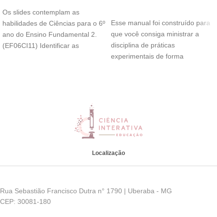
ADICIONAR AO CARRINHO
Os slides contemplam as
Esse manual foi construído para
habilidades de Ciências para o 6º
que você consiga ministrar a
ano do Ensino Fundamental 2.
disciplina de práticas
(EF06CI11) Identificar as
experimentais de forma
diferentes camadas
descomplicada, confiante e leve.
Localização
Rua Sebastião Francisco Dutra n° 1790 | Uberaba - MG
CEP: 30081-180