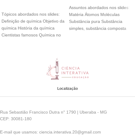
ADICIONAR AO CARRINHO
Assuntos abordados nos slides:
Tópicos abordados nos slides:
Matéria Átomos Moléculas
Definição de química Objetivo da
Substância pura Substância
química História da química
simples, substância composta
Cientistas famosos Química no
Mistura Elemento e etc
cotidiano Alquimia Tabela
Localização
Rua Sebastião Francisco Dutra n° 1790 | Uberaba - MG
CEP: 30081-180
E-mail que usamos: ciencia.interativa.20@gmail.com