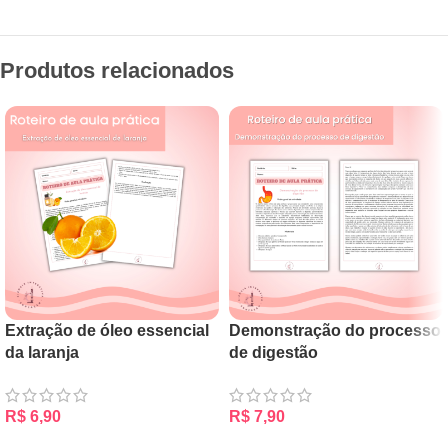
Produtos relacionados
Extração de óleo essencial
Demonstração do processo
da laranja
de digestão
R$
6,90
R$
7,90
ADICIONAR AO CARRINHO
ADICIONAR AO CARRINHO