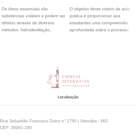
Os óleos essenciais são
O objetivo deste roteiro de aula
substâncias voláteis e podem ser
prática é proporcionar aos
obtidos através de diversos
estudantes uma compreensão
métodos: hidrodestilação,
aprofundada sobre o processo
extração por solventes
de digestão, seus
orgânicos, destilação
Localização
Rua Sebastião Francisco Dutra n° 1790 | Uberaba - MG
CEP: 30081-180