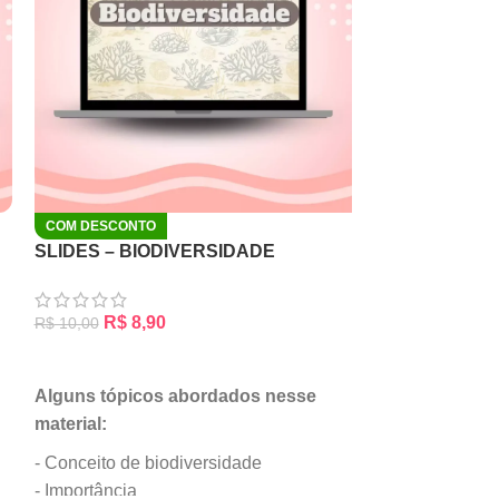
SLIDES – QUÍ
COM DESCONTO
SLIDES – BIODIVERSIDADE
R$
11,90
R$
8,90
R$
10,00
ADICIONAR AO
ADICIONAR AO CARRINHO
Alguns tópico
Alguns tópicos abordados nesse
material:
material:
- Elementos pr
- Conceito de biodiversidade
seres vivos (
- Importância
- Água (caracter