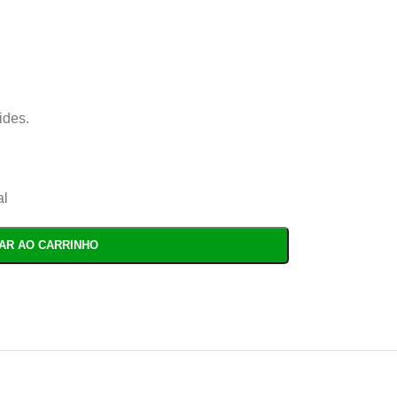
ides.
al
NAR AO CARRINHO