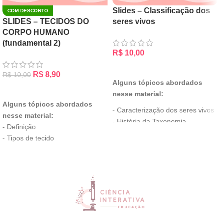
Slides – Classificação dos
COM DESCONTO
SLIDES – TECIDOS DO
seres vivos
CORPO HUMANO
(fundamental 2)
R$
10,00
ADICIONAR AO CARRINHO
R$
8,90
R$
10,00
Alguns tópicos abordados
ADICIONAR AO CARRINHO
nesse material:
Alguns tópicos abordados
- Caracterização dos seres vivos
nesse material:
- História da Taxonomia
- Definição
- Filogenia
- Tipos de tecido
- Classificação dos seres vivos
- Localização
- Grupos
- Funções
e muito mais...
e mais...
* Contém atividades de fixação
* Contém atividades de fixação
* Contém dois mapas mentais
* Contém PDF com o resumo
Obs: Proibido o repasse desse
dos Tecidos.