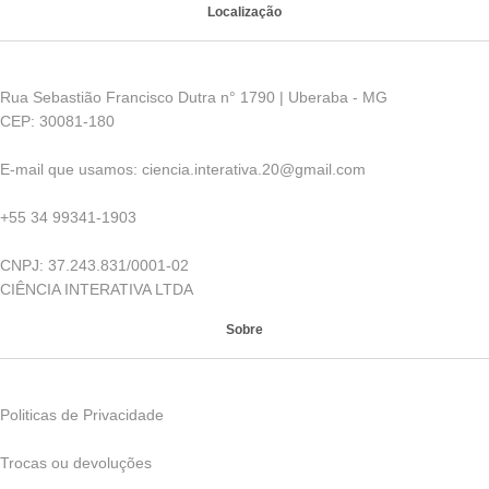
material
* Contém game sobre os tecidos
Localização
* Contém link de atlas dos
tecidos
* Contém dica de microscópio
Rua Sebastião Francisco Dutra n° 1790 | Uberaba - MG
virtual
CEP: 30081-180
* Contém dica de animação 3D
Obs: Proibido o repasse desse
E-mail que usamos: ciencia.interativa.20@gmail.com
material
+55 34 99341-1903
Material destinado ao Ensino
Fundamental 2. Para o Ensino
CNPJ: 37.243.831/0001-02
Médio busque na Lupa por
CIÊNCIA INTERATIVA LTDA
"Histologia"
Sobre
Politicas de Privacidade
Trocas ou devoluções