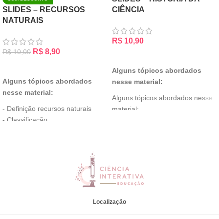
SLIDES – RECURSOS
CIÊNCIA
NATURAIS
R$
10,90
R$
8,90
R$
10,00
ADICIONAR AO CARRINHO
ADICIONAR AO CARRINHO
Alguns tópicos abordados
Alguns tópicos abordados
nesse material:
nesse material:
Alguns tópicos abordados nesse
- Definição recursos naturais
material:
- Classificação
- Definição de ciência
- Distribuição de recursos
- Objetivo da ciência
naturais no Brasil e no mundo
- A ciência pelo mundo
- Biodiversidade
- Revolução científico
- Importância dos recursos
- Método científico
naturais
* Contém atividades de fixação
- Preservação
Obs: Proibido o repasse desse
- Pegada de carbono
Localização
material
e muito mais.....