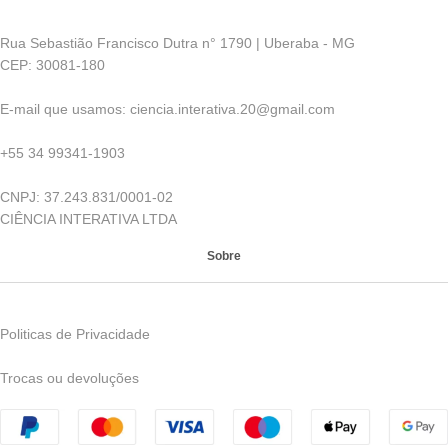
* Contém atividades de fixação
* Contém simulador de pegada
Rua Sebastião Francisco Dutra n° 1790 | Uberaba - MG
de carbono
CEP: 30081-180
* Contém arquivo PDF de
atividade de Caça palavras Meio
E-mail que usamos: ciencia.interativa.20@gmail.com
Ambiente
+55 34 99341-1903
CNPJ: 37.243.831/0001-02
CIÊNCIA INTERATIVA LTDA
Sobre
Politicas de Privacidade
Trocas ou devoluções