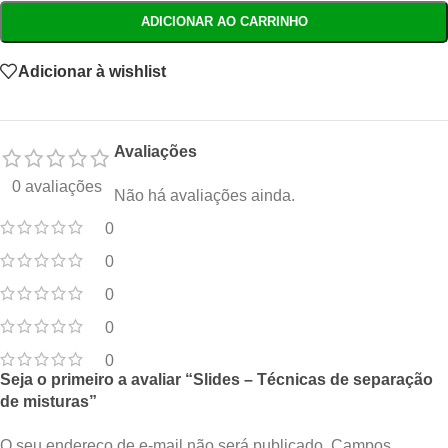
ADICIONAR AO CARRINHO
Adicionar à wishlist
Avaliações
0 avaliações
Não há avaliações ainda.
0
0
0
0
0
Seja o primeiro a avaliar “Slides – Técnicas de separação
de misturas”
O seu endereço de e-mail não será publicado.
Campos