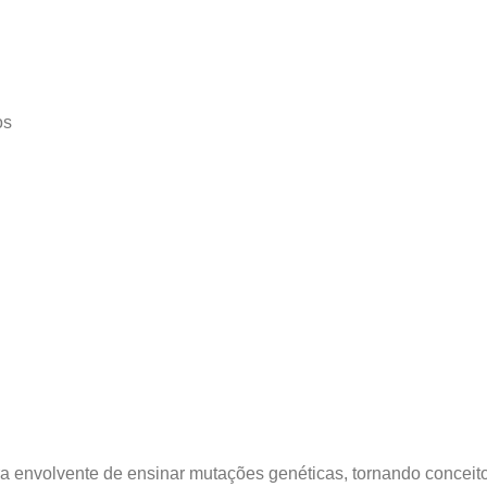
os
eira envolvente de ensinar mutações genéticas, tornando conce