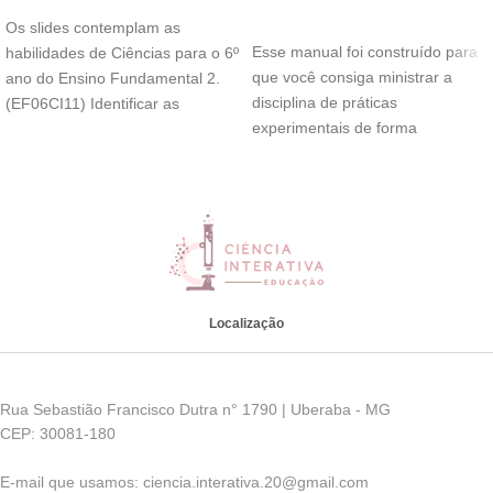
ADICIONAR AO CARRINHO
Os slides contemplam as
Esse manual foi construído para
habilidades de Ciências para o 6º
que você consiga ministrar a
ano do Ensino Fundamental 2.
disciplina de práticas
(EF06CI11) Identificar as
experimentais de forma
diferentes camadas
descomplicada, confiante e leve.
Localização
Rua Sebastião Francisco Dutra n° 1790 | Uberaba - MG
CEP: 30081-180
E-mail que usamos: ciencia.interativa.20@gmail.com