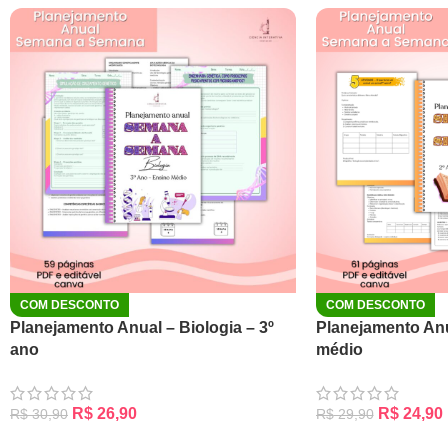
COM DESCONTO
COM DESCONTO
Planejamento Anual – Biologia – 3º
Planejamento Anu
ano
médio
R$
26,90
R$
24,90
R$
30,90
R$
29,90
ADICIONAR AO CARRINHO
ADICIONAR AO CA