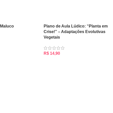
 Maluco
Plano de Aula Lúdico: “Planta em
Crise!” – Adaptações Evolutivas
Vegetais
RRINHO
R$
14,90
ADICIONAR AO CARRINHO