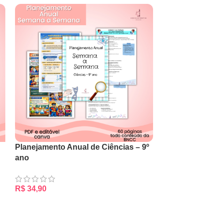
Planejamento Anual de Ciências – 9º
ano
R$
34,90
ADICIONAR AO CARRINHO