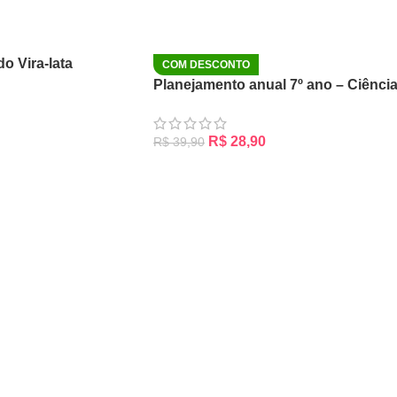
do Vira-lata
COM DESCONTO
Planejamento anual 7º ano – Ciênci
R$
28,90
R$
39,90
RRINHO
ADICIONAR AO CARRINHO