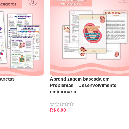
Canetas
Aprendizagem baseada em
Problemas – Desenvolvimento
embrionário
R$
8,90
RRINHO
ADICIONAR AO CARRINHO