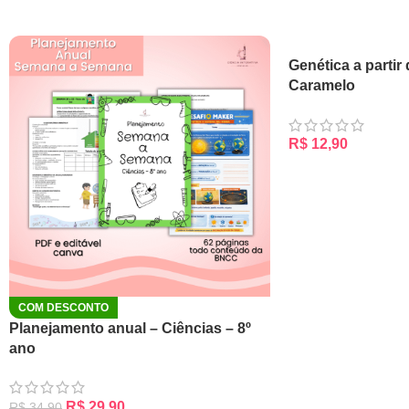
Genética a partir 
Caramelo
R$
12,90
ADICIONAR AO CA
COM DESCONTO
Planejamento anual – Ciências – 8º
ano
R$
29,90
R$
34,90