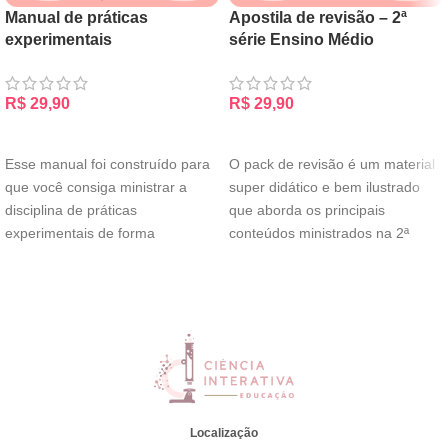
Manual de práticas
Apostila de revisão – 2ª
experimentais
série Ensino Médio
R$
29,90
R$
29,90
ADICIONAR AO CARRINHO
ADICIONAR AO CARRINHO
Esse manual foi construído para
O pack de revisão é um material
que você consiga ministrar a
super didático e bem ilustrado
disciplina de práticas
que aborda os principais
experimentais de forma
conteúdos ministrados na 2ª
descomplicada, confiante e leve.
Localização