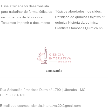
ADICIONAR AO CARRINHO
Essa atividade foi desenvolvida
Tópicos abordados nos slides:
para trabalhar de forma lúdica os
Definição de química Objetivo da
instrumentos de laboratório.
química História da química
Testamos imprimir o documento
Cientistas famosos Química no
em escala cinza
cotidiano Alquimia Tabela
Localização
Rua Sebastião Francisco Dutra n° 1790 | Uberaba - MG
CEP: 30081-180
E-mail que usamos: ciencia.interativa.20@gmail.com