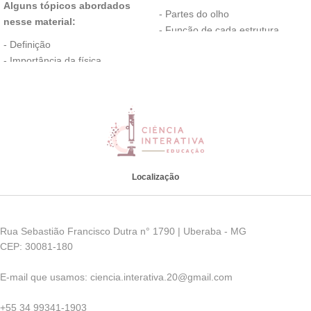
Alguns tópicos abordados
- Partes do olho
nesse material:
- Função de cada estrutura
- Definição
- Como enxergamos
- Importância da física
- Visão de Raio X
- Principais cientistas
- Doenças relacionadas com a
- Aplicação
visão
- Áreas da física
e muito mais...
e mais....
* Contém atividades de fixação
* Contém simulador virtual sobre
problemas relacionados a visão.
Localização
* Contém simulador virtual -
Como os animais enxergam
Obs: Proibido o repasse desse
Rua Sebastião Francisco Dutra n° 1790 | Uberaba - MG
material
CEP: 30081-180
E-mail que usamos: ciencia.interativa.20@gmail.com
+55 34 99341-1903