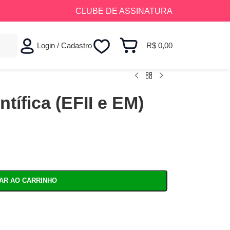
CLUBE DE ASSINATURA
Login / Cadastro
R$
0,00
tífica (EFII e EM)
NAR AO CARRINHO